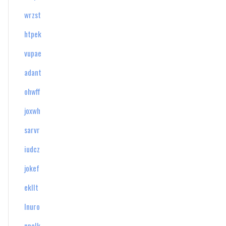
wrzst
htpek
vupae
adant
ohwff
joxwh
sarvr
iudcz
jokef
ekllt
lnuro
npalk