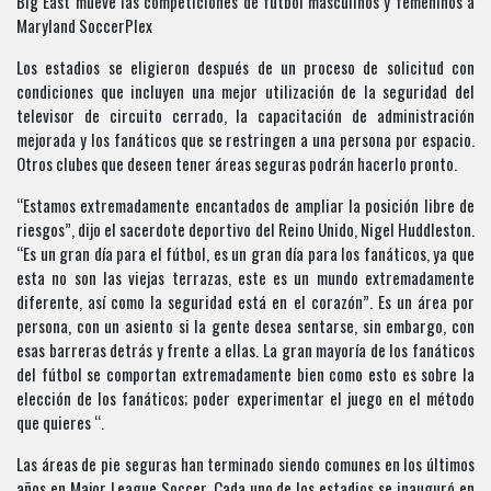
Big East mueve las competiciones de fútbol masculinos y femeninos a
Maryland SoccerPlex
Los estadios se eligieron después de un proceso de solicitud con
condiciones que incluyen una mejor utilización de la seguridad del
televisor de circuito cerrado, la capacitación de administración
mejorada y los fanáticos que se restringen a una persona por espacio.
Otros clubes que deseen tener áreas seguras podrán hacerlo pronto.
“Estamos extremadamente encantados de ampliar la posición libre de
riesgos”, dijo el sacerdote deportivo del Reino Unido, Nigel Huddleston.
“Es un gran día para el fútbol, ​​es un gran día para los fanáticos, ya que
esta no son las viejas terrazas, este es un mundo extremadamente
diferente, así como la seguridad está en el corazón”. Es un área por
persona, con un asiento si la gente desea sentarse, sin embargo, con
esas barreras detrás y frente a ellas. La gran mayoría de los fanáticos
del fútbol se comportan extremadamente bien como esto es sobre la
elección de los fanáticos; poder experimentar el juego en el método
que quieres “.
Las áreas de pie seguras han terminado siendo comunes en los últimos
años en Major League Soccer. Cada uno de los estadios se inauguró en