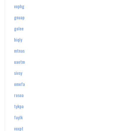
vophg
gnuap
golee
biqly
mtnas
uaotm
sivsy
omefa
rosoa
tykpa
faylk
voxpt